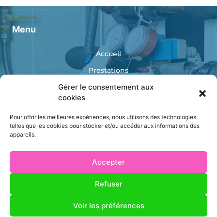
Menu
Accueil
Prestations
Réalisations
Gérer le consentement aux
cookies
Catalogue
Pour offrir les meilleures expériences, nous utilisons des technologies
Contact
telles que les cookies pour stocker et/ou accéder aux informations des
appareils.
Accepter
Refuser
AS ENERGIES
Mentions légales
Voir les préférences
Politique de confidentialité