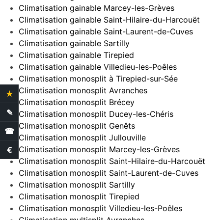
Climatisation gainable Marcey-les-Grèves
Climatisation gainable Saint-Hilaire-du-Harcouët
Climatisation gainable Saint-Laurent-de-Cuves
Climatisation gainable Sartilly
Climatisation gainable Tirepied
Climatisation gainable Villedieu-les-Poêles
Climatisation monosplit à Tirepied-sur-Sée
Climatisation monosplit Avranches
★
4.4 Avis clients
Climatisation monosplit Brécey
✎
Demande de devis
Climatisation monosplit Ducey-les-Chéris
Climatisation monosplit Genêts
☎
Climatisation monosplit Jullouville
Climatisation monosplit Marcey-les-Grèves
€
Estimation des aides
Climatisation monosplit Saint-Hilaire-du-Harcouët
Climatisation monosplit Saint-Laurent-de-Cuves
Climatisation monosplit Sartilly
Climatisation monosplit Tirepied
Climatisation monosplit Villedieu-les-Poêles
Climatisation multisplit Avranches