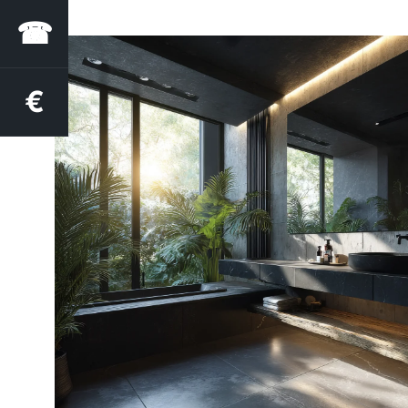
☎
€
Estimation des aides