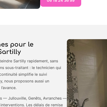
06 18 24 36 99
es pour le
artilly
eindre Sartilly rapidement, sans
s sous-traitant : le technicien qui
continuité simplifie le suivi
lly, nous proposons aussi un
 l’avance.
es — Jullouville, Genêts, Avranches —
 interventions. Les délais de remise