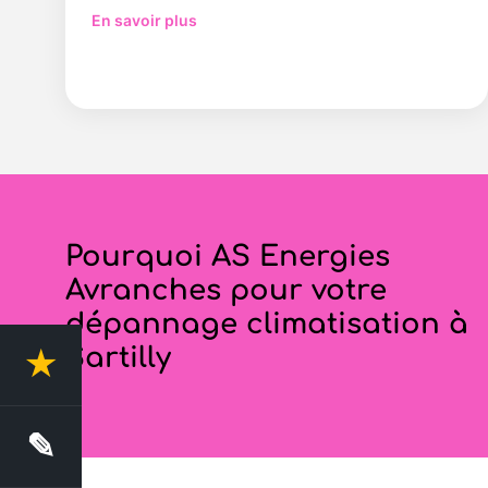
En savoir plus
Pourquoi AS Energies
Avranches pour votre
dépannage climatisation à
Sartilly
★
4.4 Avis clients
✎
Demande de devis