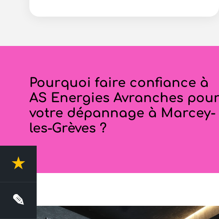
Pourquoi faire confiance à
AS Energies Avranches pou
votre dépannage à Marcey-
les-Grèves ?
★
4.4 Avis clients
✎
Demande de devis