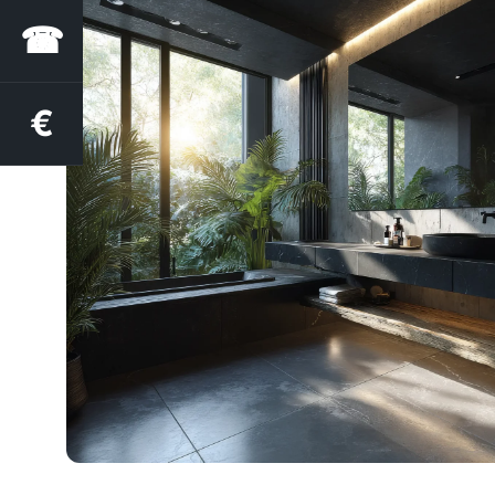
☎
€
Estimation des aides