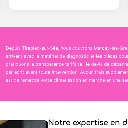
Depuis Tirepied-sur-Sée, nous couvrons Marcey-les-Grève
r
arrivent avec le matériel de diagnostic et les pièces cour
pratiquons la transparence tarifaire : le devis de dépan
par écrit avant toute intervention. Aucun frais supplémen
est de remettre votre climatisation en marche en une seu
Notre expertise en 