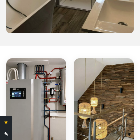
★
4.4 Avis clients
✎
Demande de devis