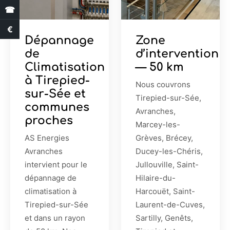
☎
€
Estimation des aides
Dépannage
Zone
de
d’intervention
Climatisation
— 50 km
à Tirepied-
Nous couvrons
sur-Sée et
Tirepied-sur-Sée,
communes
Avranches,
proches
Marcey-les-
AS Energies
Grèves, Brécey,
Avranches
Ducey-les-Chéris,
intervient pour le
Jullouville, Saint-
dépannage de
Hilaire-du-
climatisation à
Harcouët, Saint-
Tirepied-sur-Sée
Laurent-de-Cuves,
et dans un rayon
Sartilly, Genêts,