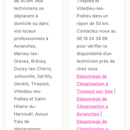
de 50 km. Nos
Tirepied et
techniciens se
Villedieu-les-
déplacent à
Poêles dans un
domicile ou dans
rayon de 50 km.
vos locaux
Contactez-nous au
professionnels à
06 18 24 36 99
Avranches,
pour vérifier la
Marcey-les-
disponibilité d’un
Grèves, Brécey,
technicien près de
Ducey-les-Chéris,
chez vous.
Jullouville, Sartilly,
Dépannage de
Genêts, Tirepied,
Climatisation à
Villedieu-les-
Tirepied-sur-Sée
|
Poêles et Saint-
Dépannage de
Hilaire-du-
Climatisation à
Harcouët. Aucun
Avranches
|
frais de
Dépannage de
déplacement
Climatisation à