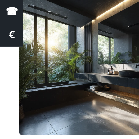
☎
€
Estimation des aides