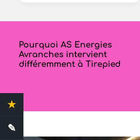
Pourquoi AS Energies
Avranches intervient
différemment à Tirepied
★
4.4 Avis clients
✎
Demande de devis