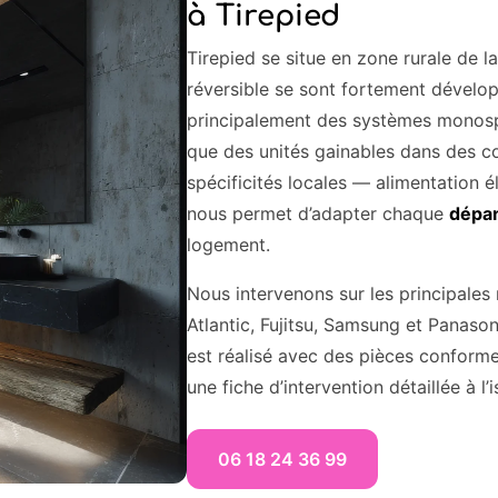
à Tirepied
Tirepied se situe en zone rurale de 
réversible se sont fortement dévelo
principalement des systèmes monospli
que des unités gainables dans des c
spécificités locales — alimentation 
nous permet d’adapter chaque
dépan
logement.
Nous intervenons sur les principales 
Atlantic, Fujitsu, Samsung et Panaso
est réalisé avec des pièces conform
une fiche d’intervention détaillée à l
06 18 24 36 99