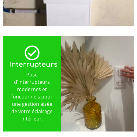
Interrupteurs
Pose
d'interrupteurs
modernes et
fonctionnels pour
une gestion aisée
de votre éclairage
intérieur.