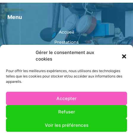
Menu
Accueil
Prestations
Réalisations
Gérer le consentement aux
cookies
Catalogue
Pour offrir les meilleures expériences, nous utilisons des technologies
Contact
telles que les cookies pour stocker et/ou accéder aux informations des
appareils.
Accepter
Refuser
AS ENERGIES
Mentions légales
Voir les préférences
Politique de confidentialité