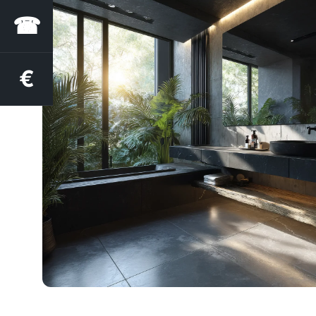
☎
€
Estimation des aides