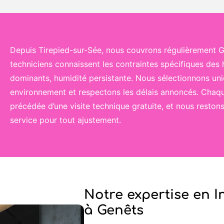
Depuis Tirepied-sur-Sée, nous couvrons régulièrement 
techniciens connaissent les contraintes spécifiques des ha
dominants, humidité persistante. Nous sélectionnons un
environnement et respectons les délais annoncés. Chaque
précédée d’une visite technique gratuite, et nous reston
service pour tout ajustement.
Notre expertise en I
à Genêts