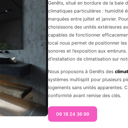
Genêts, situé en bordure de la baie 
climatiques particulières : humidité 
marquées entre juillet et janvier. Pou
choisissons des unités extérieures a
capables de fonctionner efficacement
local nous permet de positionner les
sonores et l’exposition aux embruns.
d’installation de climatisation sur no
Nous proposons à Genêts des
clima
systèmes multisplit pour plusieurs p
logements sans unités apparentes. Cha
conformité avant remise des clés.
06 18 24 36 99