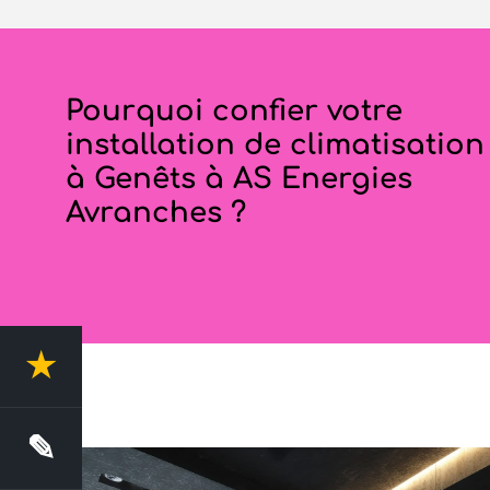
Pourquoi confier votre
installation de climatisation
à Genêts à AS Energies
Avranches ?
★
4.4 Avis clients
✎
Demande de devis