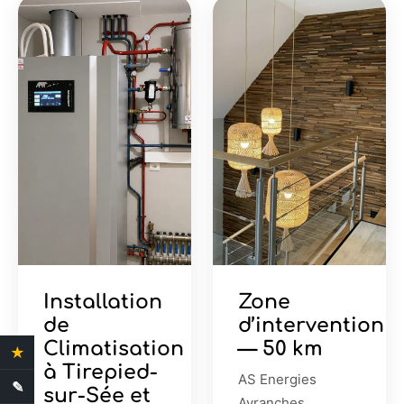
Installation
Zone
de
d’intervention
Climatisation
— 50 km
★
4.4 Avis clients
à Tirepied-
AS Energies
✎
Demande de devis
sur-Sée et
Avranches