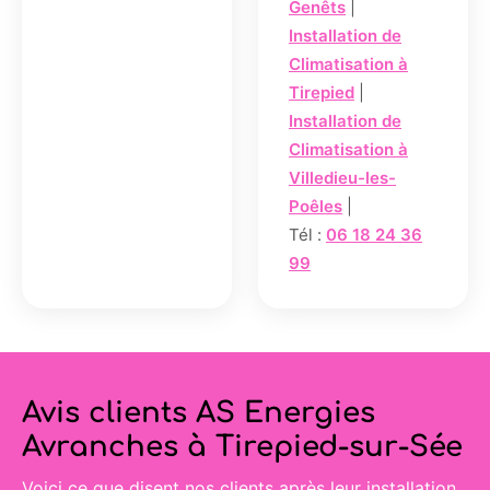
Genêts
|
Installation de
Climatisation à
Tirepied
|
Installation de
Climatisation à
Villedieu-les-
Poêles
|
Tél :
06 18 24 36
99
Avis clients AS Energies
Avranches à Tirepied-sur-Sée
Voici ce que disent nos clients après leur installation