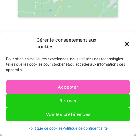
Gérer le consentement aux
cookies
Ville principale
Pour offrir les meilleures expériences, nous utilisons des technologies
telles que les cookies pour stocker et/ou accéder aux informations des
Tirepied-sur-Sée
appareils.
Accepter
Refuser
Communes desservies
Avranches
Saint-Laurent-de-Cuves
Voir les préférences
Marcey-les-Grèves
Sartilly
Brécey
Genêts
Politique de cookies
Politique de confidentialité
Ducey-les-Chéris
Tirepied