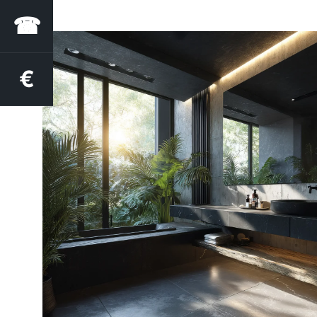
☎
€
Estimation des aides