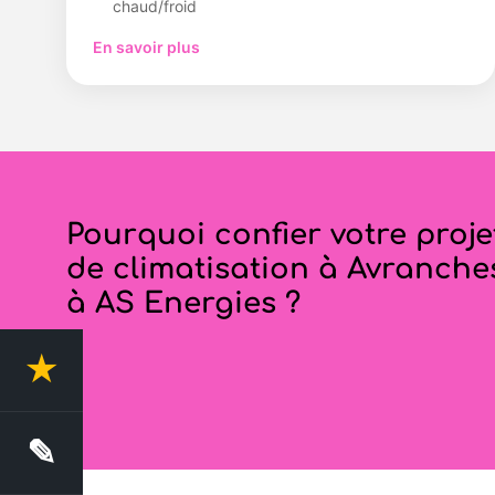
chaud/froid
En savoir plus
Pourquoi confier votre proje
de climatisation à Avranche
à AS Energies ?
★
4.4 Avis clients
✎
Demande de devis