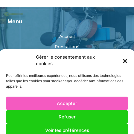
Menu
Accueil
Prestations
Réalisations
Gérer le consentement aux
cookies
Catalogue
Pour offrir les meilleures expériences, nous utilisons des technologies
Contact
telles que les cookies pour stocker et/ou accéder aux informations des
appareils.
Accepter
Refuser
AS ENERGIES
Mentions légales
Voir les préférences