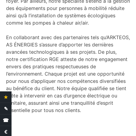
foyer. Par ailleurs, notre spécialité s’étend à la gestion
des équipements pour personnes à mobilité réduite
ainsi qu’à l’installation de systèmes écologiques
comme les pompes à chaleur air/air.
En collaborant avec des partenaires tels qu’ARKTEOS,
AS ÉNERGIES s’assure d’apporter les dernières
avancées technologiques à ses projets. De plus,
notre certification RGE atteste de notre engagement
envers des pratiques respectueuses de
l’environnement. Chaque projet est une opportunité
pour nous d’appliquer nos compétences diversifiées
au bénéfice du client. Notre équipe qualifiée se tient
prête à intervenir en cas d’urgence électrique ou
★
4.4 Avis clients
sanitaire, assurant ainsi une tranquillité d’esprit
✎
Demande de devis
essentielle pour tous nos clients.
☎
€
Estimation des aides