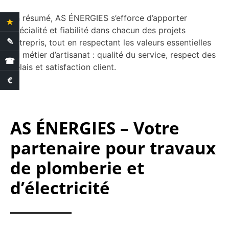
En résumé, AS ÉNERGIES s’efforce d’apporter
★
4.4 Avis clients
spécialité et fiabilité dans chacun des projets
✎
entrepris, tout en respectant les valeurs essentielles
Demande de devis
du métier d’artisanat : qualité du service, respect des
☎
délais et satisfaction client.
€
Estimation des aides
AS ÉNERGIES – Votre
partenaire pour travaux
de plomberie et
d’électricité