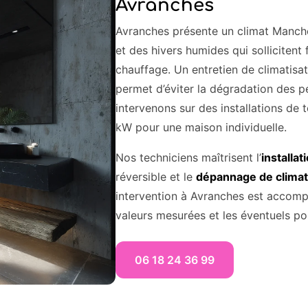
Avranches
Avranches présente un climat Manche 
et des hivers humides qui solliciten
chauffage. Un entretien de climatisa
permet d’éviter la dégradation des 
intervenons sur des installations de
kW pour une maison individuelle.
Nos techniciens maîtrisent l’
installat
réversible et le
dépannage de climat
intervention à Avranches est accomp
valeurs mesurées et les éventuels poi
06 18 24 36 99