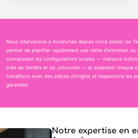
Nous intervenons à Avranches depuis notre atelier de Ti
permet de planifier rapidement une visite d’entretien ou
connaissent les configurations locales — maisons individ
près de Genêts et de Jullouville — et adaptent chaque i
travaillons avec des pièces d’origine et respectons les
garanties.
Notre expertise en e