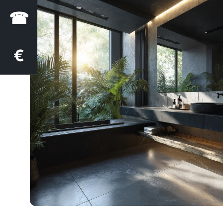
☎
€
Estimation des aides