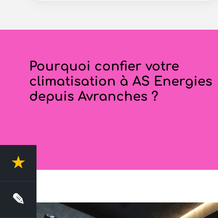
Pourquoi confier votre
climatisation à AS Energies
depuis Avranches ?
★
4.4 Avis clients
✎
Demande de devis