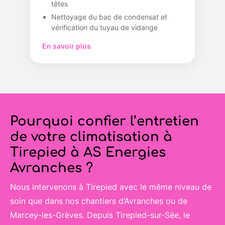
têtes
Nettoyage du bac de condensat et
vérification du tuyau de vidange
En savoir plus
Pourquoi confier l’entretien
de votre climatisation à
Tirepied à AS Energies
Avranches ?
Nous intervenons à Tirepied avec le même niveau de
soin que dans nos chantiers d’Avranches ou de
Marcey-les-Grèves. Depuis Tirepied-sur-Sée, le