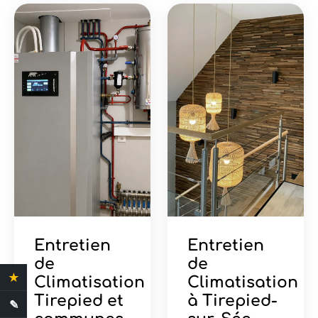
Entretien
Entretien
de
de
★
4.4 Avis clients
Climatisation
Climatisation
Tirepied et
à Tirepied-
✎
Demande de devis