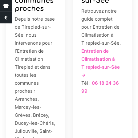
communes
sur-Sée
☎
proches
Retrouvez notre
€
Estimation des aides
Depuis notre base
guide complet
de Tirepied-sur-
pour Entretien de
Sée, nous
Climatisation à
intervenons pour
Tirepied-sur-Sée.
l’Entretien de
Entretien de
Climatisation
Climatisation à
Tirepied et dans
Tirepied-sur-Sée
toutes les
→
communes
Tél :
06 18 24 36
proches :
99
Avranches,
Marcey-les-
Grèves, Brécey,
Ducey-les-Chéris,
Jullouville, Saint-