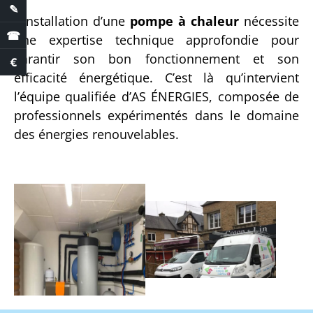
✎
Demande de devis
L’installation d’une
pompe à chaleur
nécessite
☎
une expertise technique approfondie pour
garantir son bon fonctionnement et son
€
Estimation des aides
efficacité énergétique. C’est là qu’intervient
l’équipe qualifiée d’AS ÉNERGIES, composée de
professionnels expérimentés dans le domaine
des énergies renouvelables.