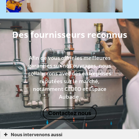
Des fournisseurs reconnus
Afin de vous offrir les meilleures
garanties sur nos ouvrages, nous
collaborons avec des entreprises
réputées sur le marché,
notamment CEDEO et Espace
Aubade.
Contactez nous
Nous intervenons aussi