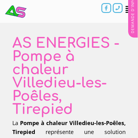
DEMANDE D'INFORMATIONS
AS ENERGIES -
Pompe à
chaleur
Villedieu-les-
Poêles,
Tirepied
La
Pompe à chaleur
Villedieu-les-Poêles,
Tirepied
représente une solution