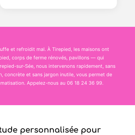
 et refroidit mal. À Tirepied, les maisons ont
pied, corps de ferme rénovés, pavillons — qui
Tirepied-sur-Sée, nous intervenons rapidement, sans
, concrète et sans jargon inutile, vous permet de
climatisation. Appelez-nous au 06 18 24 36 99.
étude personnalisée pour