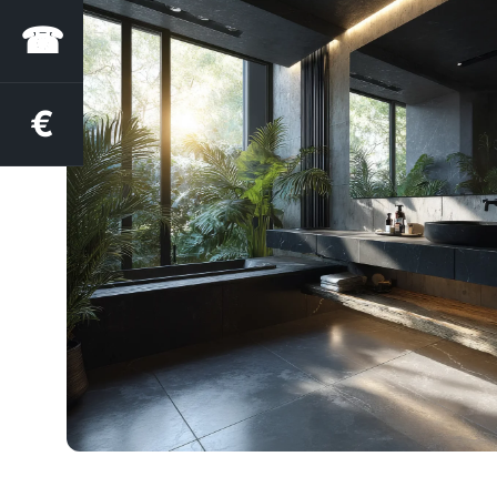
☎
€
Estimation des aides