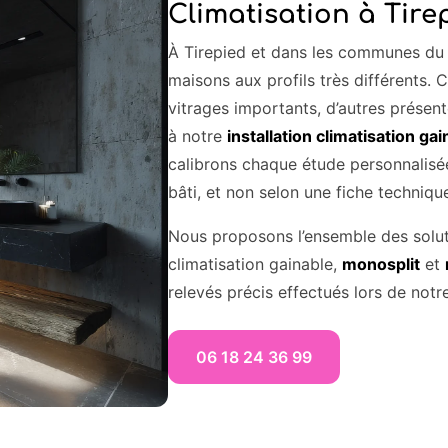
Climatisation à Tire
À Tirepied et dans les communes du 
maisons aux profils très différents.
vitrages importants, d’autres présent
à notre
installation climatisation ga
calibrons chaque étude personnalisée 
bâti, et non selon une fiche techniqu
Nous proposons l’ensemble des solu
climatisation gainable,
monosplit
et
relevés précis effectués lors de notr
06 18 24 36 99