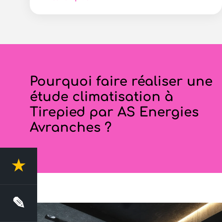
Pourquoi faire réaliser une
étude climatisation à
Tirepied par AS Energies
Avranches ?
★
4.4 Avis clients
✎
Demande de devis