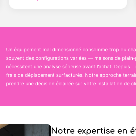
Un équipement mal dimensionné consomme trop ou chauffe
souvent des configurations variées — maisons de plain-
nécessitent une analyse sérieuse avant l’achat. Depuis 
frais de déplacement surfacturés. Notre approche terrain
prendre une décision éclairée sur votre installation de 
Notre expertise en 