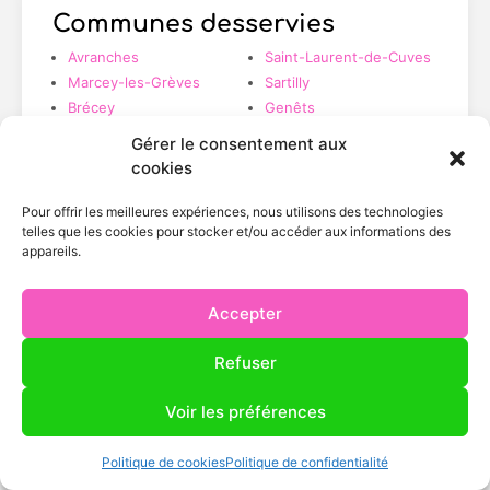
Communes desservies
Avranches
Saint-Laurent-de-Cuves
Marcey-les-Grèves
Sartilly
Brécey
Genêts
Ducey-les-Chéris
Tirepied
Gérer le consentement aux
Jullouville
Villedieu-les-Poêles
cookies
Saint-Hilaire-du-
Harcouët
Pour offrir les meilleures expériences, nous utilisons des technologies
telles que les cookies pour stocker et/ou accéder aux informations des
appareils.
Accepter
Zone couverte
Rayon 50 km autour de Tirepied-sur-Sée
Refuser
Voir les préférences
Politique de cookies
Politique de confidentialité