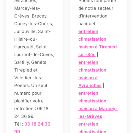
Avranches,
Poêles font partie
Marcey-les-
de notre secteur
Grèves, Brécey,
d’intervention
Ducey-les-Chéris,
habituel.
Jullouville, Saint-
entretien
Hilaire-du-
climatisation
Harcouët, Saint-
maison à Tirepied-
Laurent-de-Cuves,
sur-Sée
|
Sartilly, Genêts,
entretien
Tirepied et
climatisation
Villedieu-les-
maison à
Poêles. Un seul
Avranches
|
numéro pour
entretien
planifier votre
climatisation
entretien : 06 18
maison à Marcey-
24 36 99.
les-Grèves
|
Tél :
06 18 24 36
entretien
99
climatisation