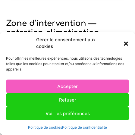
Zone d’intervention —
entretien climatisation
Gérer le consentement aux
maison Tirepied-sur-Sée
cookies
AS Energies Avranches est basée à Tirepied-sur-Sée
Pour offrir les meilleures expériences, nous utilisons des technologies
et intervient pour l’entretien climatisation maison
telles que les cookies pour stocker et/ou accéder aux informations des
appareils.
dans un rayon de 50 km. Nous sommes disponibles
du lundi au vendredi et pouvons adapter les créneaux
Accepter
selon les contraintes de nos clients à Avranches,
Villedieu-les-Poêles ou Jullouville. Contactez-nous au
Refuser
06 18 24 36 99.
Voir les préférences
Politique de cookies
Politique de confidentialité