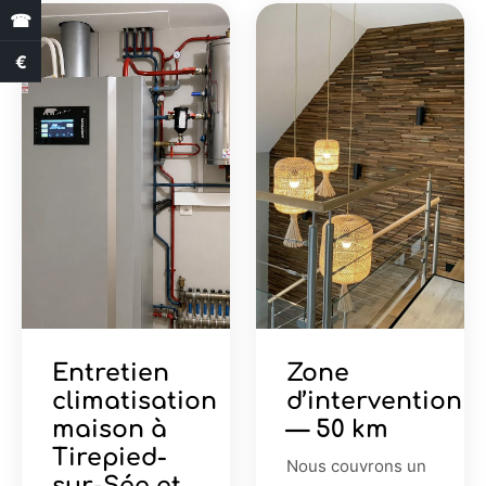
☎
€
Estimation des aides
Entretien
Zone
climatisation
d’intervention
maison à
— 50 km
Tirepied-
Nous couvrons un
sur-Sée et