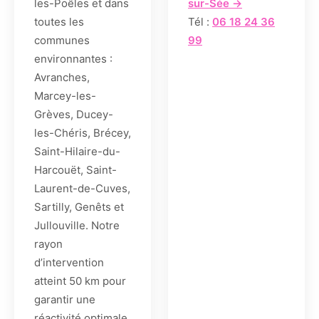
les-Poêles et dans
sur-Sée →
toutes les
Tél :
06 18 24 36
communes
99
environnantes :
Avranches,
Marcey-les-
Grèves, Ducey-
les-Chéris, Brécey,
Saint-Hilaire-du-
Harcouët, Saint-
Laurent-de-Cuves,
Sartilly, Genêts et
Jullouville. Notre
rayon
d’intervention
atteint 50 km pour
garantir une
réactivité optimale