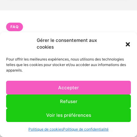
FAQ
FAQ — entretien climatisation
Gérer le consentement aux
cookies
maison à Villedieu-les-Poêles
Pour offrir les meilleures expériences, nous utilisons des technologies
telles que les cookies pour stocker et/ou accéder aux informations des
appareils.
Intervenez-vous bien à Villedieu-les-Poêles
pour l’entretien climatisation maison ?
Accepter
Refuser
Quel est le tarif pour un entretien
climatisation maison à Villedieu-les-Poêles ?
Voir les préférences
Politique de cookies
Politique de confidentialité
Quel délai pour un entretien climatisation