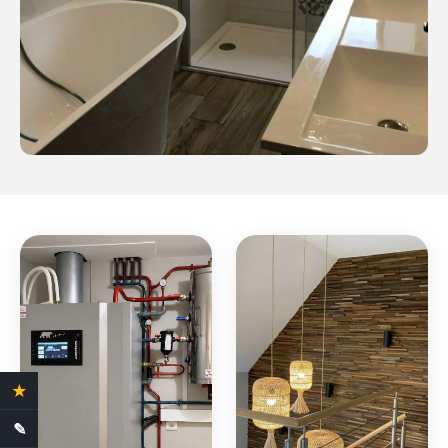
★
4.4 Avis clients
✎
Demande de devis