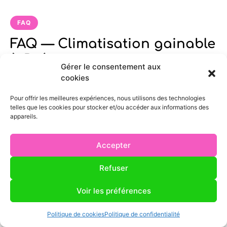
FAQ
FAQ — Climatisation gainable
à Brécey
Gérer le consentement aux
cookies
Intervenez-vous bien à Brécey pour
Pour offrir les meilleures expériences, nous utilisons des technologies
telles que les cookies pour stocker et/ou accéder aux informations des
l’installation de climatisation gainable ?
appareils.
Accepter
Quel est le prix d’une climatisation gainable à
Brécey ?
Refuser
Voir les préférences
Quel délai faut-il prévoir pour une
installation de climatisation gainable à
Politique de cookies
Politique de confidentialité
Brécey ?