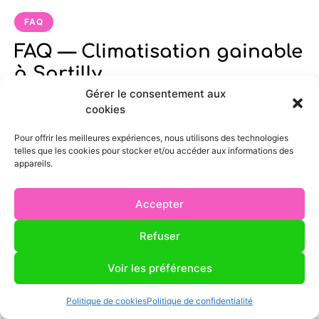
FAQ
FAQ — Climatisation gainable
à Sartilly
Gérer le consentement aux
cookies
Intervenez-vous bien à Sartilly pour
Pour offrir les meilleures expériences, nous utilisons des technologies
l’installation de climatisation gainable ?
telles que les cookies pour stocker et/ou accéder aux informations des
appareils.
Quel est le prix d’une climatisation gainable à
Accepter
Sartilly ?
Refuser
Quel délai pour installer une climatisation
Voir les préférences
gainable à Sartilly ?
Politique de cookies
Politique de confidentialité