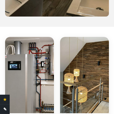
★
4.4 Avis clients
✎
Demande de devis