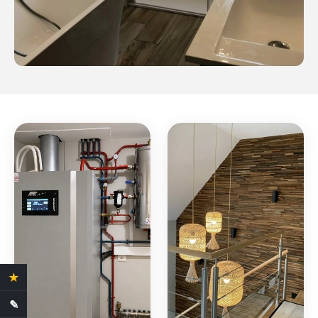
★
4.4 Avis clients
✎
Demande de devis