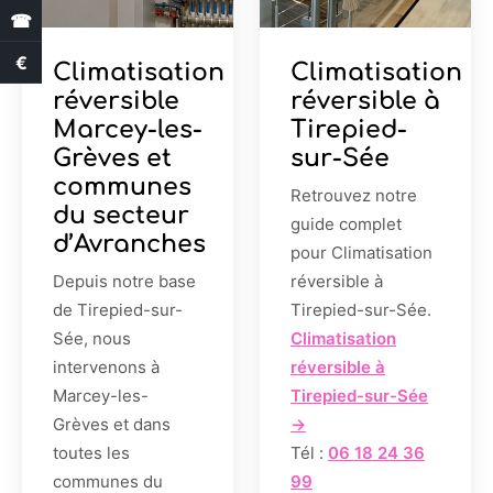
☎
€
Estimation des aides
Climatisation
Climatisation
réversible
réversible à
Marcey-les-
Tirepied-
Grèves et
sur-Sée
communes
Retrouvez notre
du secteur
guide complet
d’Avranches
pour Climatisation
Depuis notre base
réversible à
de Tirepied-sur-
Tirepied-sur-Sée.
Sée, nous
Climatisation
intervenons à
réversible à
Marcey-les-
Tirepied-sur-Sée
Grèves et dans
→
toutes les
Tél :
06 18 24 36
communes du
99