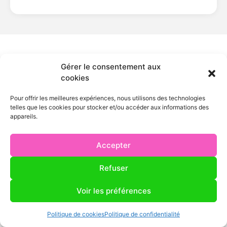
FAQ
Gérer le consentement aux
cookies
FAQ — Climatisation
réversible à Marcey-les-
Pour offrir les meilleures expériences, nous utilisons des technologies
telles que les cookies pour stocker et/ou accéder aux informations des
Grèves
appareils.
Accepter
Intervenez-vous bien à Marcey-les-Grèves
pour l’installation de climatisation réversible
Refuser
?
Voir les préférences
Quel est le tarif d’une installation de
Politique de cookies
Politique de confidentialité
climatisation réversible à Marcey-les-Grèves