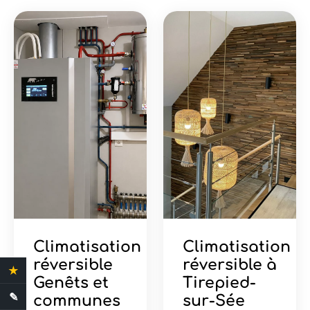
Climatisation
Climatisation
réversible
réversible à
★
4.4 Avis clients
Genêts et
Tirepied-
✎
Demande de devis
communes
sur-Sée