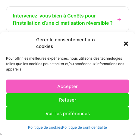
Intervenez-vous bien à Genêts pour
l’installation d’une climatisation réversible ?
Gérer le consentement aux
Quel est le prix d’une climatisation réversible
cookies
à Genêts ?
Pour offrir les meilleures expériences, nous utilisons des technologies
telles que les cookies pour stocker et/ou accéder aux informations des
appareils.
Quel délai faut-il compter pour installer une
climatisation réversible à Genêts ?
Accepter
Refuser
Quelle différence entre une climatisation
monosplit et une climatisation gainable pour
Voir les préférences
ma maison à Genêts ?
Politique de cookies
Politique de confidentialité