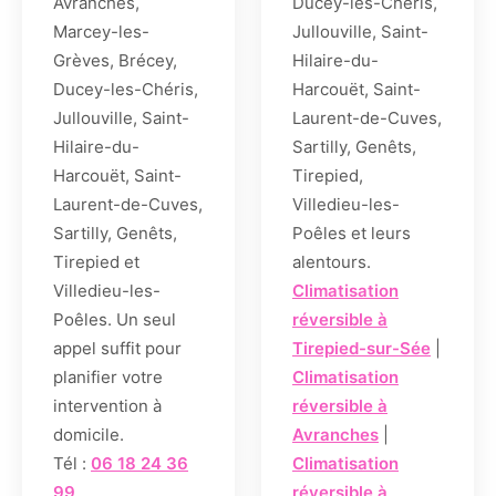
Avranches,
Ducey-les-Chéris,
Marcey-les-
Jullouville, Saint-
Grèves, Brécey,
Hilaire-du-
Ducey-les-Chéris,
Harcouët, Saint-
Jullouville, Saint-
Laurent-de-Cuves,
Hilaire-du-
Sartilly, Genêts,
Harcouët, Saint-
Tirepied,
Laurent-de-Cuves,
Villedieu-les-
Sartilly, Genêts,
Poêles et leurs
Tirepied et
alentours.
Villedieu-les-
Climatisation
Poêles. Un seul
réversible à
appel suffit pour
Tirepied-sur-Sée
|
planifier votre
Climatisation
intervention à
réversible à
domicile.
Avranches
|
Tél :
06 18 24 36
Climatisation
99
réversible à