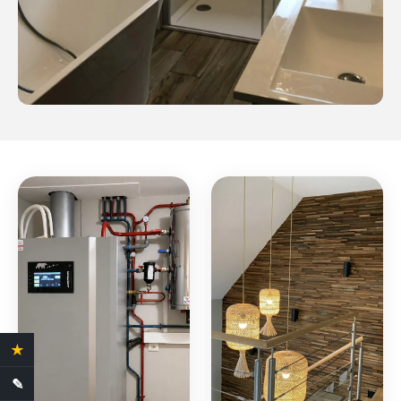
★
4.4 Avis clients
✎
Demande de devis