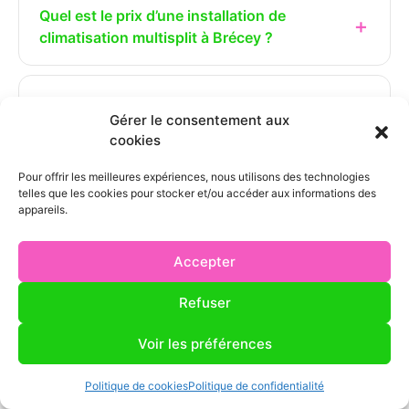
Quel est le prix d’une installation de
climatisation multisplit à Brécey ?
Quel délai pour installer une climatisation
Gérer le consentement aux
multisplit à Brécey ?
cookies
Pour offrir les meilleures expériences, nous utilisons des technologies
Est-il possible d’installer un système
telles que les cookies pour stocker et/ou accéder aux informations des
appareils.
multisplit dans une maison sans
modification de la toiture ou des murs
porteurs ?
Accepter
Refuser
Les systèmes multisplit que vous installez à
Voir les préférences
Brécey sont-ils éligibles à des aides
financières ?
Politique de cookies
Politique de confidentialité