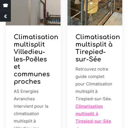
☎
€
Estimation des aides
Climatisation
Climatisation
multisplit
multisplit à
Villedieu-
Tirepied-
les-Poêles
sur-Sée
et
Retrouvez notre
communes
guide complet
proches
pour Climatisation
AS Energies
multisplit à
Avranches
Tirepied-sur-Sée.
intervient pour la
Climatisation
climatisation
multisplit à
multisplit à
Tirepied-sur-Sée