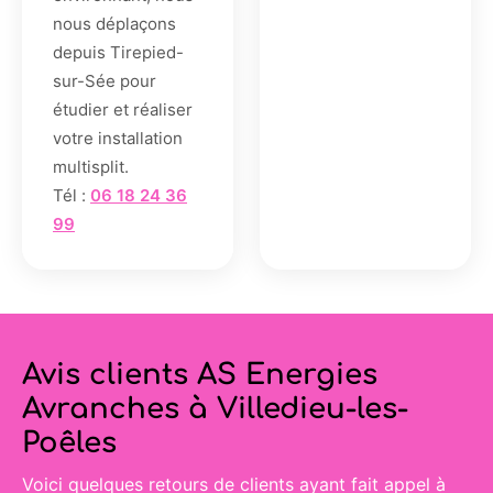
nous déplaçons
depuis Tirepied-
sur-Sée pour
étudier et réaliser
votre installation
multisplit.
Tél :
06 18 24 36
99
Avis clients AS Energies
Avranches à Villedieu-les-
Poêles
Voici quelques retours de clients ayant fait appel à