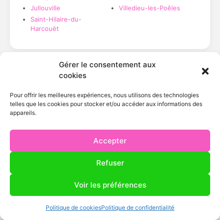
Jullouville
Villedieu-les-Poêles
Saint-Hilaire-du-
Harcouët
Gérer le consentement aux
cookies
Zone couverte
Pour offrir les meilleures expériences, nous utilisons des technologies
Rayon 50 km autour de Tirepied-sur-Sée
telles que les cookies pour stocker et/ou accéder aux informations des
appareils.
Accepter
Refuser
FAQ
FAQ — Climatisation
Voir les préférences
multisplit à Villedieu-les-
Politique de cookies
Politique de confidentialité
Poêles