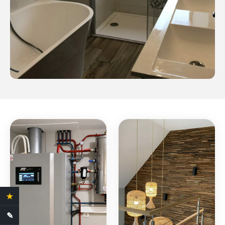
★
4.4 Avis clients
✎
Demande de devis