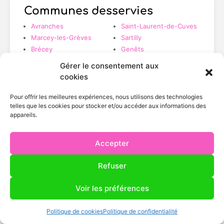
Communes desservies
Avranches
Saint-Laurent-de-Cuves
Marcey-les-Grèves
Sartilly
Brécey
Genêts
Ducey-les-Chéris
Tirepied
Gérer le consentement aux
Jullouville
Villedieu-les-Poêles
cookies
Saint-Hilaire-du-
Harcouët
Pour offrir les meilleures expériences, nous utilisons des technologies
telles que les cookies pour stocker et/ou accéder aux informations des
appareils.
Accepter
Zone couverte
Rayon 50 km autour de Tirepied-sur-Sée
Refuser
Voir les préférences
Politique de cookies
Politique de confidentialité