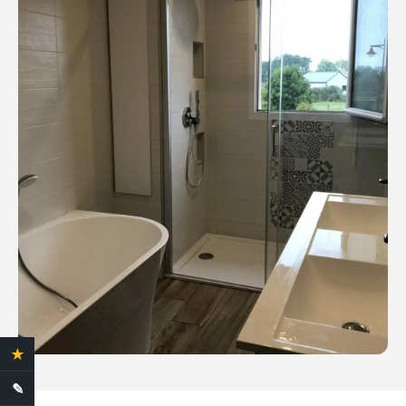
★
4.4 Avis clients
✎
Demande de devis