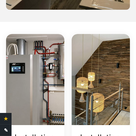
★
4.4 Avis clients
✎
Demande de devis