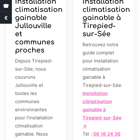
Installation
Installation
☎
climatisation
climatisation
gainable
gainable à
€
Estimation des aides
Jullouville
Tirepied-
et
sur-Sée
communes
Retrouvez notre
proches
guide complet
Depuis Tirepied-
pour Installation
sur-Sée, nous
climatisation
couvrons
gainable à
Jullouville et
Tirepied-sur-Sée.
toutes les
Installation
communes
climatisation
environnantes
gainable à
pour l’installation
Tirepied-sur-Sée
climatisation
→
gainable. Nous
Tél :
06 18 24 36