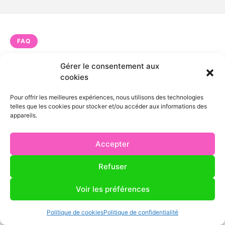
FAQ
FAQ — Installation
Gérer le consentement aux
climatisation gainable à
cookies
Jullouville
Pour offrir les meilleures expériences, nous utilisons des technologies
telles que les cookies pour stocker et/ou accéder aux informations des
appareils.
Intervenez-vous bien à Jullouville pour
l’installation climatisation gainable ?
Accepter
Refuser
Quel est le prix d’une installation
Voir les préférences
climatisation gainable à Jullouville ?
Politique de cookies
Politique de confidentialité