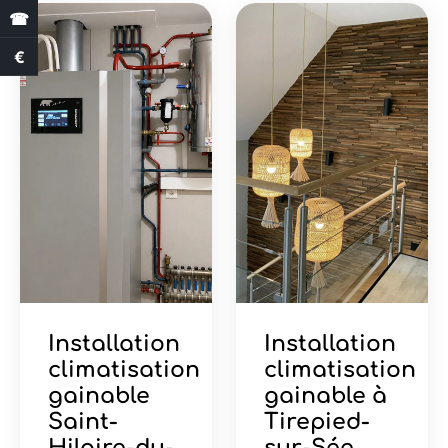
☎
€
Estimation des aides
Installation
Installation
climatisation
climatisation
gainable
gainable à
Saint-
Tirepied-
Hilaire-du-
sur-Sée