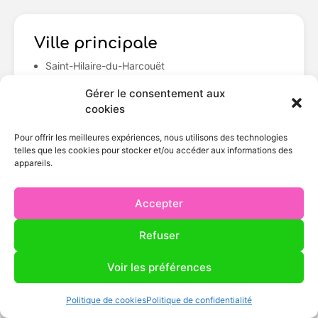
Ville principale
Saint-Hilaire-du-Harcouët
Gérer le consentement aux
cookies
Pour offrir les meilleures expériences, nous utilisons des technologies
Communes desservies
telles que les cookies pour stocker et/ou accéder aux informations des
appareils.
Avranches
Saint-Laurent-de-Cuves
Marcey-les-Grèves
Sartilly
Brécey
Genêts
Accepter
Ducey-les-Chéris
Tirepied
Jullouville
Villedieu-les-Poêles
Refuser
Saint-Hilaire-du-
Harcouët
Voir les préférences
Politique de cookies
Politique de confidentialité