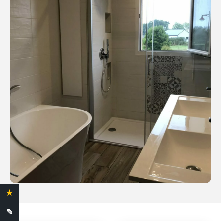
★
4.4 Avis clients
✎
Demande de devis