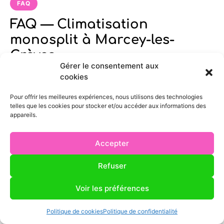
FAQ
FAQ — Climatisation
monosplit à Marcey-les-
Grèves
Gérer le consentement aux
cookies
Intervenez-vous à Marcey-les-Grèves pour
Pour offrir les meilleures expériences, nous utilisons des technologies
la climatisation monosplit ?
telles que les cookies pour stocker et/ou accéder aux informations des
appareils.
Quel est le prix d’une climatisation monosplit
Accepter
à Marcey-les-Grèves ?
Refuser
Voir les préférences
Quel délai pour installer une climatisation
monosplit à Marcey-les-Grèves ?
Politique de cookies
Politique de confidentialité