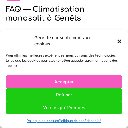
FAQ — Climatisation
monosplit à Genêts
Gérer le consentement aux
Intervenez-vous bien à Genêts pour
cookies
l’installation d’une climatisation monosplit ?
Pour offrir les meilleures expériences, nous utilisons des technologies
telles que les cookies pour stocker et/ou accéder aux informations des
appareils.
Quel est le tarif pour une climatisation
monosplit à Genêts ?
Accepter
Refuser
Quel délai pour installer une climatisation
monosplit à Genêts ?
Voir les préférences
Politique de cookies
Politique de confidentialité
Peut-on installer un monosplit dans une