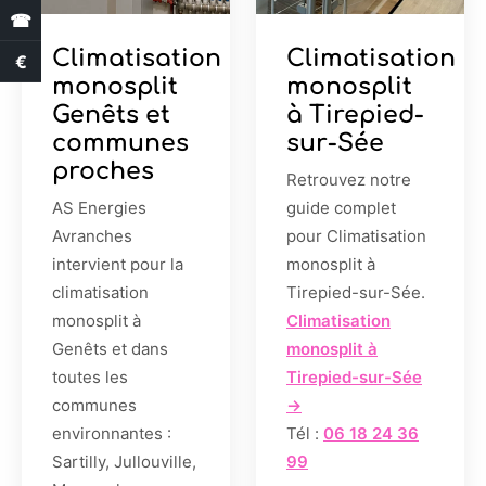
☎
Climatisation
Climatisation
€
Estimation des aides
monosplit
monosplit
Genêts et
à Tirepied-
communes
sur-Sée
proches
Retrouvez notre
AS Energies
guide complet
Avranches
pour Climatisation
intervient pour la
monosplit à
climatisation
Tirepied-sur-Sée.
monosplit à
Climatisation
Genêts et dans
monosplit à
toutes les
Tirepied-sur-Sée
communes
→
environnantes :
Tél :
06 18 24 36
Sartilly, Jullouville,
99