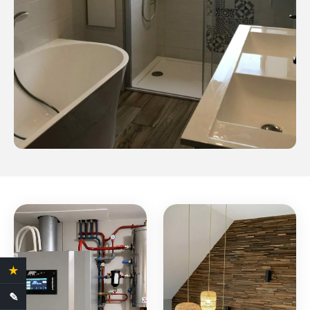
★
4.4 Avis clients
✎
Demande de devis