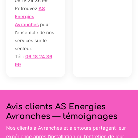
06 18 24 36 99.
Retrouvez
AS
Energies
Avranches
pour
l’ensemble de nos
services sur le
secteur.
Tél :
06 18 24 36
99
Avis clients AS Energies
Avranches — témoignages
Nos clients à Avranches et alentours partagent leur
expérience après l’installation ou l’entretien de leur