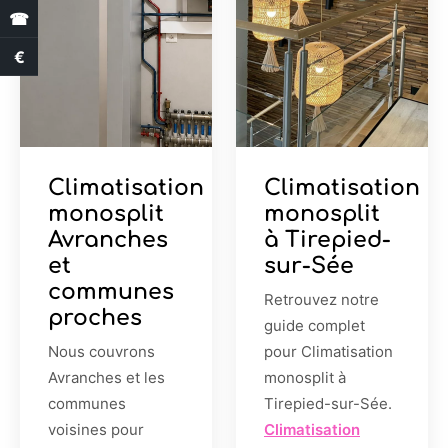
☎
€
Estimation des aides
Climatisation
Climatisation
monosplit
monosplit
Avranches
à Tirepied-
et
sur-Sée
communes
Retrouvez notre
proches
guide complet
Nous couvrons
pour Climatisation
Avranches et les
monosplit à
communes
Tirepied-sur-Sée.
voisines pour
Climatisation