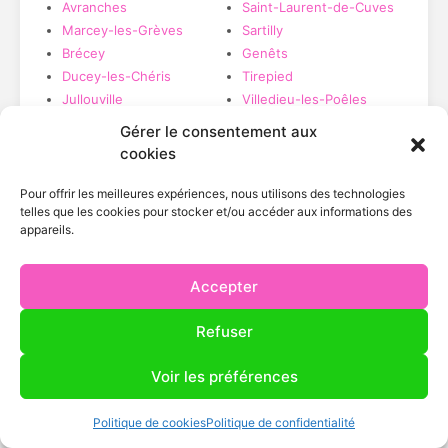
Avranches
Saint-Laurent-de-Cuves
Marcey-les-Grèves
Sartilly
Brécey
Genêts
Ducey-les-Chéris
Tirepied
Jullouville
Villedieu-les-Poêles
Saint-Hilaire-du-
Gérer le consentement aux
Harcouët
cookies
Pour offrir les meilleures expériences, nous utilisons des technologies
telles que les cookies pour stocker et/ou accéder aux informations des
appareils.
Zone couverte
Rayon 50 km autour de Tirepied-sur-Sée
Accepter
Refuser
Voir les préférences
FAQ
Politique de cookies
Politique de confidentialité